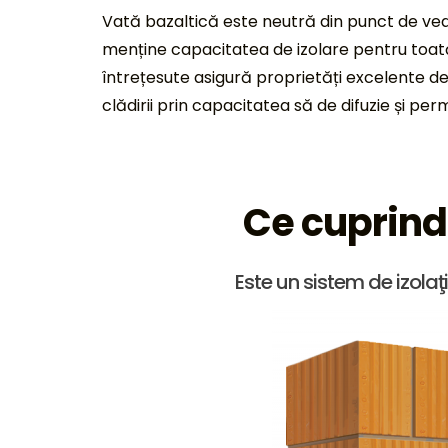
Vată bazaltică este neutră din punct de ved
menține capacitatea de izolare pentru toată 
întrețesute asigură proprietăți excelente de
clădirii prin capacitatea să de difuzie și per
Ce cuprind
Este un sistem de izolaţ