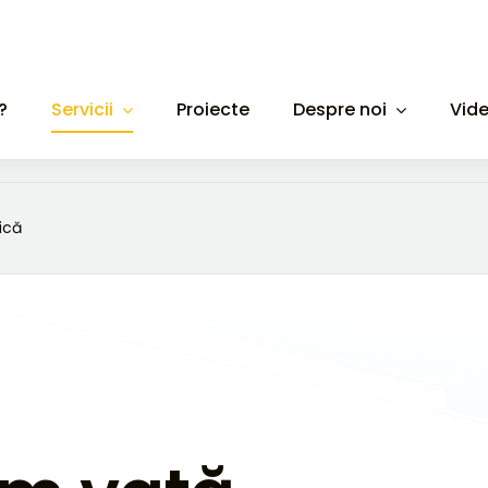
?
Servicii
Proiecte
Despre noi
Vid
ică