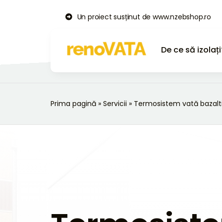
Skip
Un proiect susținut de www.nzebshop.ro
to
content
De ce să izolați
Prima pagină
»
Servicii
»
Termosistem vată bazalt