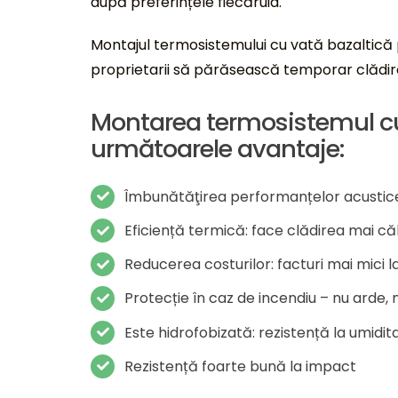
după preferințele fiecăruia.
Montajul termosistemului cu vată bazaltică
proprietarii să părăsească temporar clădir
Montarea termosistemul cu
următoarele avantaje:
Îmbunătăţirea performanțelor acustice 
Eficiență termică: face clădirea mai c
Reducerea costurilor: facturi mai mici l
Protecție în caz de incendiu – nu arde
Este hidrofobizată: rezistență la umidi
Rezistență foarte bună la impact