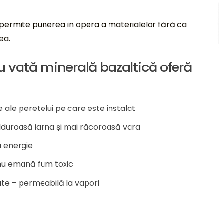
 permite punerea în opera a materialelor fără ca
ea.
 vată minerală bazaltică oferă
ale peretelui pe care este instalat
ălduroasă iarna și mai răcoroasă vara
a energie
, nu emană fum toxic
tate – permeabilă la vapori