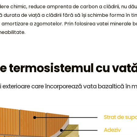
ere chimic, reduce amprenta de carbon a clădirii, nu dăun
durata de viață a clădirii fără să își schimbe forma în t
 amortizare a zgomotelor. Prin folosirea vatei minerale baz
meabilitate.
e termosistemul cu vată
ii exterioare care încorporează vata bazaltică în 